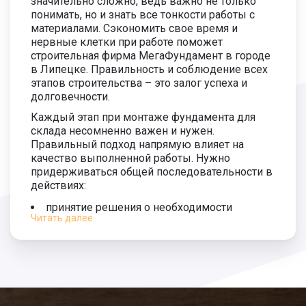
значительно сложно, ведь важно не только
3 900
понимать, но и знать все тонкости работы с
руб.
материалами. Сэкономить свое время и
Монтаж сваи 5500 мм.
1 700 руб.
нервные клетки при работе поможет
строительная фирма МегаФундамент в городе
Длина сваи 6000 мм.
2 300 руб.
в Липецке. Правильность и соблюдение всех
4 200
этапов строительства – это залог успеха и
руб.
Монтаж сваи 6000 мм.
1 900 руб.
долговечности.
Каждый этап при монтаже фундамента для
склада несомненно важен и нужен.
Правильный подход напрямую влияет на
качество выполненной работы. Нужно
придерживаться общей последовательности в
действиях:
принятие решения о необходимости
Читать далее
каркаса;
подбор глубины, счет показателей грунта и
подземных вод;
разработка будущего основания и
разработка грунта;
составление смет и покупка материалов.