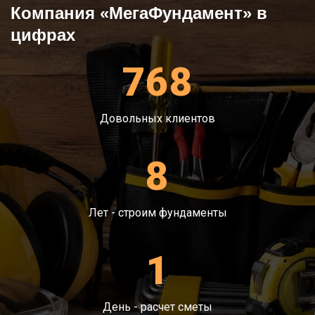
Компания «МегаФундамент» в
Наша строительная фирма готова взять на себя
цифрах
все обязательства по выполнению работ в
короткие сроки. Существует разные вариантов
монтажа конструкции для устойчивости:
768
ленточный – это мощный и крепкий каркас
для дальнейшего строительства;
Довольных клиентов
свайный - для грунтов, различающихся
низкой возводимостью из-за высокого
содержания воды;
8
столбчатый – идеально подойдет для
постройки на промерзающей почве;
плитный - заполняется весь периметр,
Лет - строим фундаменты
используется для мелких построек;
кирпичный – отличная защита от
1
проседания и воды.
Очень важно предусмотреть влияние
непридвиденных условий на дальнейшую
судьбу конструкции. В противном случае
День - расчет сметы