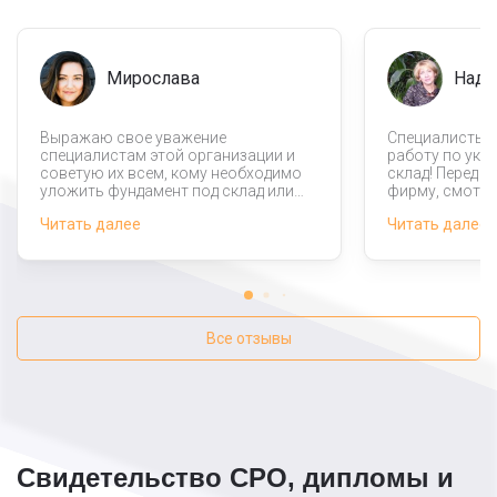
Мирослава
Над
Выражаю свое уважение
Специалисты 
специалистам этой организации и
работу по укл
советую их всем, кому необходимо
склад! Перед т
уложить фундамент под склад или
фирму, смотре
производственное здание. У нас не
на такие рабо
Читать далее
Читать далее
самый удобный ландшафт на
удивлена. К сч
участке, но дажеберя во внимание
организации м
этот факт мастера справились на
более приятну
отлично.
Все отзывы
Свидетельство СРО, дипломы и