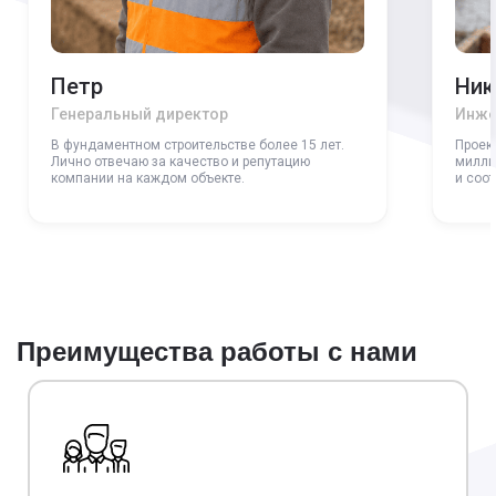
Петр
Ник
Генеральный директор
Инже
В фундаментном строительстве более 15 лет.
Проек
Лично отвечаю за качество и репутацию
милли
компании на каждом объекте.
и соо
Преимущества работы с нами