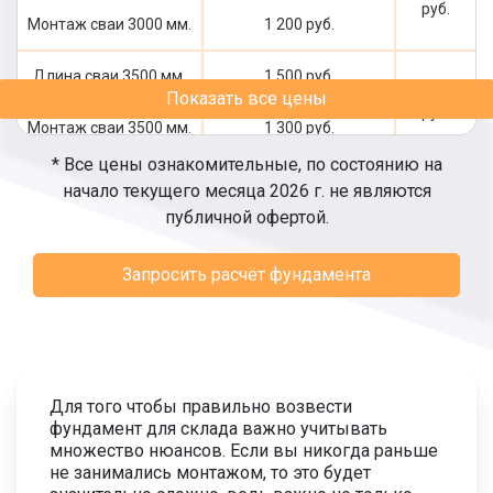
руб.
Монтаж сваи 3000 мм.
1 200 руб.
Длина сваи 3500 мм.
1 500 руб.
2 800
Показать все цены
руб.
Монтаж сваи 3500 мм.
1 300 руб.
* Все цены ознакомительные, по состоянию на
Длина сваи 4000 мм.
1 700 руб.
начало текущего месяца 2026 г. не являются
3 100
публичной офертой.
руб.
Монтаж сваи 4000 мм.
1 400 руб.
Запросить расчёт фундамента
Длина сваи 4500 мм.
1 900 руб.
3 400
руб.
Монтаж сваи 4500 мм.
1 500 руб.
Длина сваи 5000 мм.
2 000 руб.
3 600
Для того чтобы правильно возвести
руб.
фундамент для склада важно учитывать
Монтаж сваи 5000 мм.
1 600 руб.
множество нюансов. Если вы никогда раньше
не занимались монтажом, то это будет
Длина сваи 5500 мм.
2 200 руб.